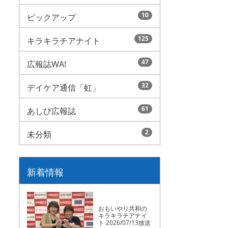
10
ピックアップ
125
キラキラチアナイト
47
広報誌WA!
32
デイケア通信「虹」
61
あしび広報誌
2
未分類
新着情報
おもいやり共和の
キラキラチアナイ
ト 2026/07/13放送