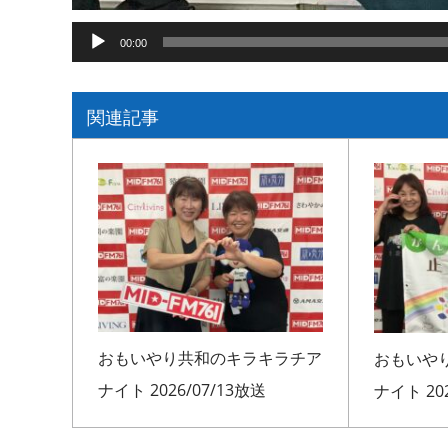
音
00:00
声
プ
レ
関連記事
ー
ヤ
ー
おもいやり共和のキラキラチア
おもいや
ナイト 2026/07/13放送
ナイト 202