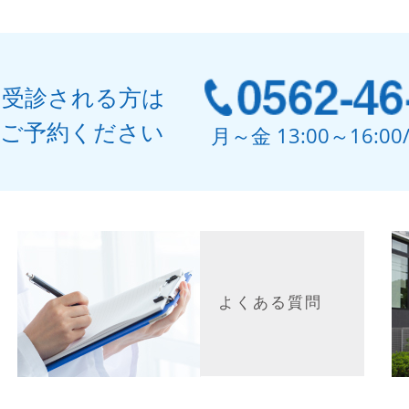
使
っ
て
く
て受診される方は
だ
でご予約ください
月～金 13:00～16:0
さ
い。
よくある質問