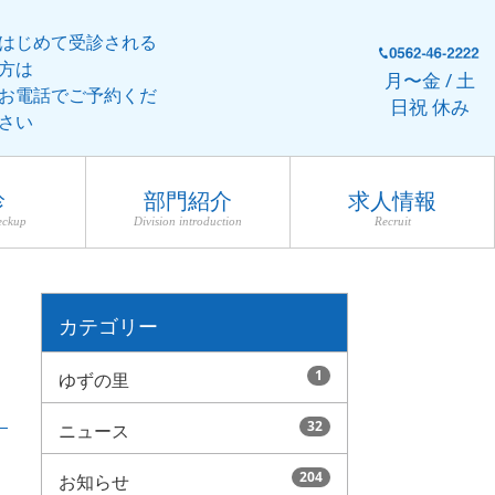
はじめて受診される
方は
月〜金 / 土
お電話でご予約くだ
日祝 休み
さい
診
部門紹介
求人情報
eckup
Division introduction
Recruit
カテゴリー
1
ゆずの里
32
ニュース
204
お知らせ