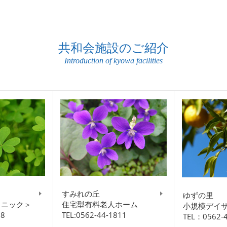
共和会施設のご紹介
Introduction of kyowa facilities
ク
すみれの丘
ゆずの里
リニック＞
住宅型有料老人ホーム
小規模デイ
08
TEL:0562-44-1811
TEL：0562-