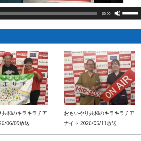
ボ
00:00
リ
ュ
ー
ム
調
節
に
は
上
下
矢
り共和のキラキラチア
おもいやり共和のキラキラチア
印
キ
6/06/09放送
ナイト 2026/05/11放送
ー
を