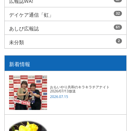
広報誌WA!
32
デイケア通信「虹」
61
あしび広報誌
2
未分類
新着情報
おもいやり共和のキラキラチアナイト
2026/07/13放送
2026.07.15