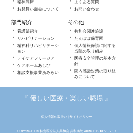
精神病床
よくある質問
お見舞い面会について
お問い合わせ
部門紹介
その他
看護部紹介
共和会関連施設
リハビリテーション
たんぽぽ保育園
精神科リハビリテーシ
個人情報保護に関する
ョン
当院の取り組み
デイケアフリージア
医療安全管理の基本方
針
ケアホームあしび
院内感染対策の取り組
相談支援事業所みらい
みについて
『 優しい医療・楽しい職場 』
個人情報の取扱い |
サイトポリシー
COPYRIGHT © 特定医療法人共和会 共和病院 AllRIGHTS RESERVED