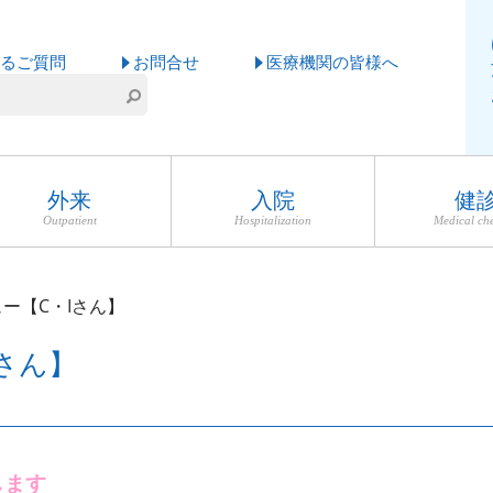
るご質問
お問合せ
医療機関の皆様へ
外来
入院
健
Outpatient
Hospitalization
Medical ch
ー【C・Iさん】
さん】
します