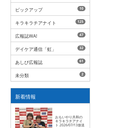
10
ピックアップ
125
キラキラチアナイト
47
広報誌WA!
32
デイケア通信「虹」
61
あしび広報誌
2
未分類
新着情報
おもいやり共和の
キラキラチアナイ
ト 2026/07/13放送