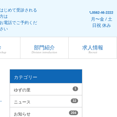
はじめて受診される
方は
月〜金 / 土
お電話でご予約くだ
日祝 休み
さい
診
部門紹介
求人情報
eckup
Division introduction
Recruit
カテゴリー
1
ゆずの里
32
ニュース
204
お知らせ