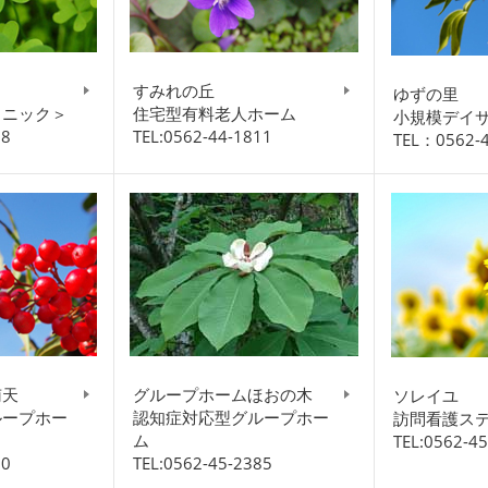
ク
すみれの丘
ゆずの里
リニック＞
住宅型有料老人ホーム
小規模デイ
08
TEL:0562-44-1811
TEL：0562-
南天
グループホームほおの木
ソレイユ
ループホー
認知症対応型グループホー
訪問看護ス
ム
TEL:0562-4
00
TEL:0562-45-2385