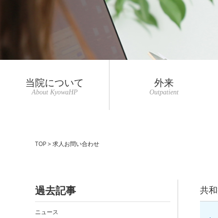
当院について
外来
About KyowaHP
Outpatient
TOP
>
求人お問い合わせ
過去記事
共和
ニュース