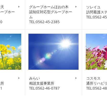
南天
グループホームほおの木
ソレイユ
ループホー
認知症対応型グループホー
訪問看護ス
ム
TEL:0562-4
00
TEL:0562-45-2385
みらい
コスモス
業所
相談支援事業所
通所リハビ
61
TEL:0562-46-0787
TEL:0562-4