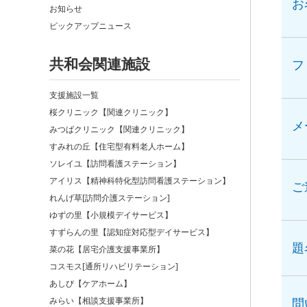
お
お知らせ
ピックアップニュース
共和会関連施設
フ
支援施設一覧
桜クリニック【関連クリニック】
メ
みつばクリニック【関連クリニック】
すみれの丘【住宅型有料老人ホーム】
ソレイユ【訪問看護ステーション】
アイリス【精神科特化型訪問看護ステーション】
ご
れんげ草[訪問介護ステーション]
ゆずの里【小規模デイサービス】
すずらんの里【認知症対応型デイサービス】
題
菜の花【居宅介護支援事業所】
コスモス[通所リハビリテーション]
あしび【ケアホーム】
みらい【相談支援事業所】
問