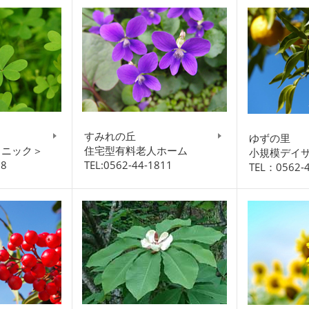
ク
すみれの丘
ゆずの里
リニック＞
住宅型有料老人ホーム
小規模デイ
08
TEL:0562-44-1811
TEL：0562-