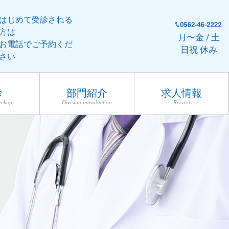
はじめて受診される
方は
月〜金 / 土
お電話でご予約くだ
日祝 休み
さい
診
部門紹介
求人情報
eckup
Division introduction
Recruit