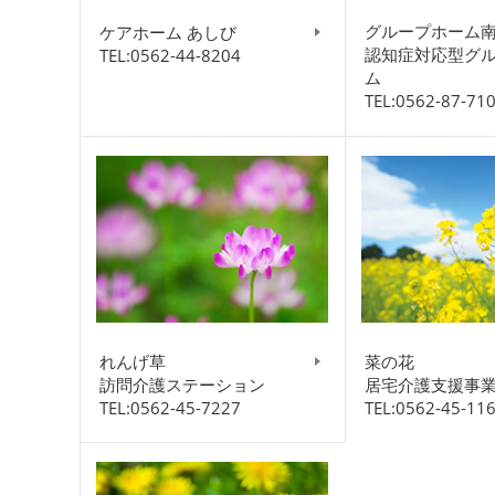
グループホーム
ケアホーム あしび
認知症対応型グ
TEL:0562-44-8204
ム
TEL:0562-87-71
れんげ草
菜の花
訪問介護ステーション
居宅介護支援事
TEL:0562-45-7227
TEL:0562-45-11