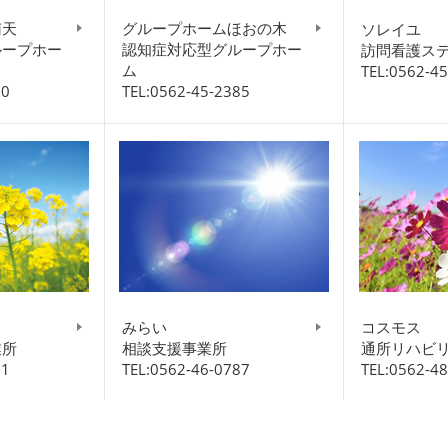
南天
グループホームほおの木
ソレイユ
ループホー
認知症対応型グループホー
訪問看護ス
ム
TEL:0562-4
00
TEL:0562-45-2385
みらい
コスモス
業所
相談支援事業所
通所リハビ
61
TEL:0562-46-0787
TEL:0562-4