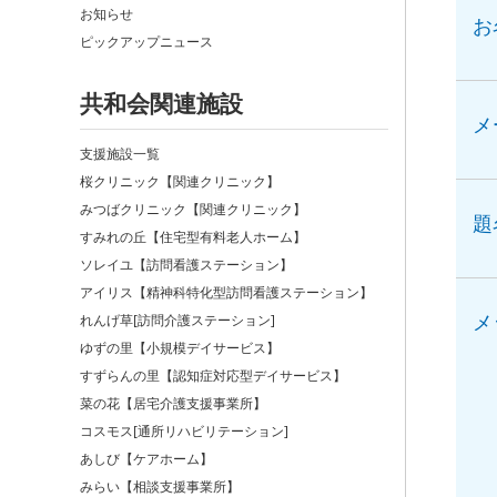
お知らせ
お
ピックアップニュース
共和会関連施設
メ
支援施設一覧
桜クリニック【関連クリニック】
みつばクリニック【関連クリニック】
題
すみれの丘【住宅型有料老人ホーム】
ソレイユ【訪問看護ステーション】
アイリス【精神科特化型訪問看護ステーション】
れんげ草[訪問介護ステーション]
メ
ゆずの里【小規模デイサービス】
すずらんの里【認知症対応型デイサービス】
菜の花【居宅介護支援事業所】
コスモス[通所リハビリテーション]
あしび【ケアホーム】
みらい【相談支援事業所】