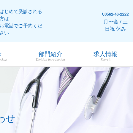
はじめて受診される
方は
月〜金 / 土
お電話でご予約くだ
日祝 休み
さい
診
部門紹介
求人情報
eckup
Division introduction
Recruit
わせ